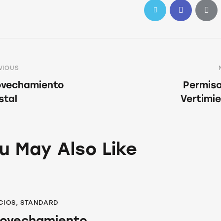
VIOUS
ovechamiento
Permis
stal
Vertimi
u May Also Like
CIOS
,
STANDARD
ovechamiento