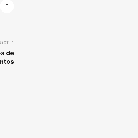
NEXT
os de
entos