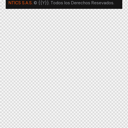
NTICS S.A.S.
© {{Y}}. Todos los Derechos Resevados.