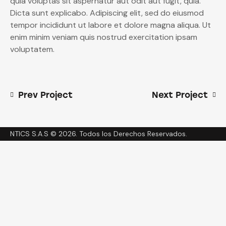
quia voluptas sit aspernatur aut odit aut fugit, quia.
Dicta sunt explicabo. Adipiscing elit, sed do eiusmod
tempor incididunt ut labore et dolore magna aliqua. Ut
enim minim veniam quis nostrud exercitation ipsam
voluptatem.
Prev Project
Next Project
NTICS S.A.S © 2026. Todos los Derechos Reservados.