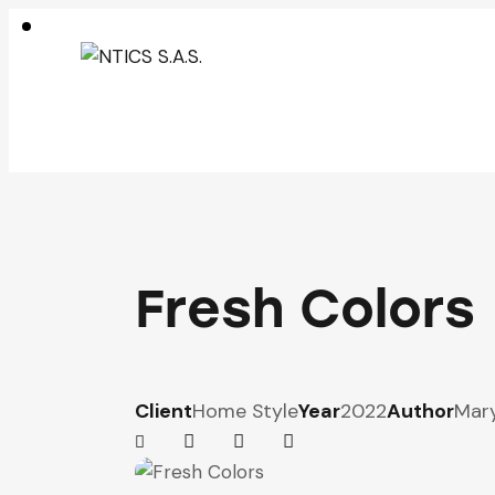
Fresh Colors
Client
Home Style
Year
2022
Author
Mar